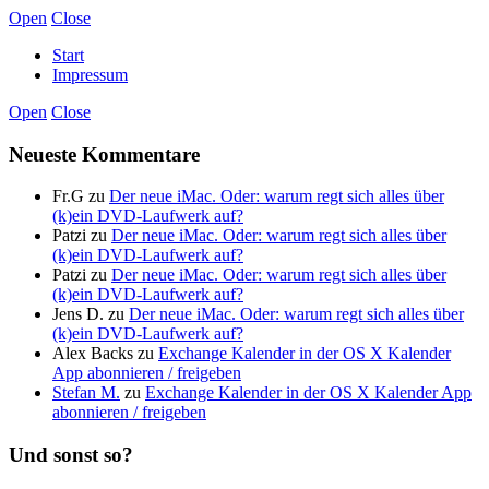
Open
Close
Start
Impressum
Open
Close
Neueste Kommentare
Fr.G
zu
Der neue iMac. Oder: warum regt sich alles über
(k)ein DVD-Laufwerk auf?
Patzi
zu
Der neue iMac. Oder: warum regt sich alles über
(k)ein DVD-Laufwerk auf?
Patzi
zu
Der neue iMac. Oder: warum regt sich alles über
(k)ein DVD-Laufwerk auf?
Jens D.
zu
Der neue iMac. Oder: warum regt sich alles über
(k)ein DVD-Laufwerk auf?
Alex Backs
zu
Exchange Kalender in der OS X Kalender
App abonnieren / freigeben
Stefan M.
zu
Exchange Kalender in der OS X Kalender App
abonnieren / freigeben
Und sonst so?