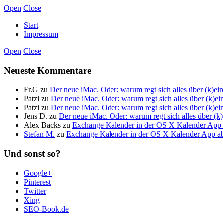
Open
Close
Start
Impressum
Open
Close
Neueste Kommentare
Fr.G
zu
Der neue iMac. Oder: warum regt sich alles über (k)
Patzi
zu
Der neue iMac. Oder: warum regt sich alles über (k)
Patzi
zu
Der neue iMac. Oder: warum regt sich alles über (k)
Jens D.
zu
Der neue iMac. Oder: warum regt sich alles über 
Alex Backs
zu
Exchange Kalender in der OS X Kalender App a
Stefan M.
zu
Exchange Kalender in der OS X Kalender App abo
Und sonst so?
Google+
Pinterest
Twitter
Xing
SEO-Book.de