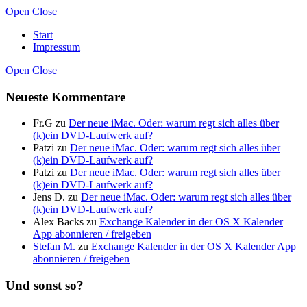
Open
Close
Start
Impressum
Open
Close
Neueste Kommentare
Fr.G
zu
Der neue iMac. Oder: warum regt sich alles über
(k)ein DVD-Laufwerk auf?
Patzi
zu
Der neue iMac. Oder: warum regt sich alles über
(k)ein DVD-Laufwerk auf?
Patzi
zu
Der neue iMac. Oder: warum regt sich alles über
(k)ein DVD-Laufwerk auf?
Jens D.
zu
Der neue iMac. Oder: warum regt sich alles über
(k)ein DVD-Laufwerk auf?
Alex Backs
zu
Exchange Kalender in der OS X Kalender
App abonnieren / freigeben
Stefan M.
zu
Exchange Kalender in der OS X Kalender App
abonnieren / freigeben
Und sonst so?