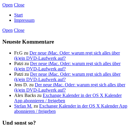
Open
Close
Start
Impressum
Open
Close
Neueste Kommentare
Fr.G
zu
Der neue iMac. Oder: warum regt sich alles über
(k)ein DVD-Laufwerk auf?
Patzi
zu
Der neue iMac. Oder: warum regt sich alles über
(k)ein DVD-Laufwerk auf?
Patzi
zu
Der neue iMac. Oder: warum regt sich alles über
(k)ein DVD-Laufwerk auf?
Jens D.
zu
Der neue iMac. Oder: warum regt sich alles über
(k)ein DVD-Laufwerk auf?
Alex Backs
zu
Exchange Kalender in der OS X Kalender
App abonnieren / freigeben
Stefan M.
zu
Exchange Kalender in der OS X Kalender App
abonnieren / freigeben
Und sonst so?