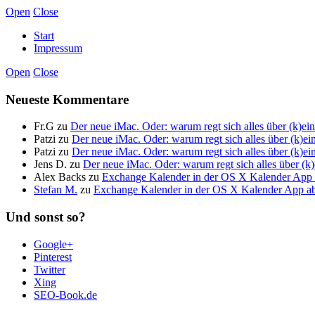
Open
Close
Start
Impressum
Open
Close
Neueste Kommentare
Fr.G
zu
Der neue iMac. Oder: warum regt sich alles über (k)
Patzi
zu
Der neue iMac. Oder: warum regt sich alles über (k)
Patzi
zu
Der neue iMac. Oder: warum regt sich alles über (k)
Jens D.
zu
Der neue iMac. Oder: warum regt sich alles über 
Alex Backs
zu
Exchange Kalender in der OS X Kalender App a
Stefan M.
zu
Exchange Kalender in der OS X Kalender App abo
Und sonst so?
Google+
Pinterest
Twitter
Xing
SEO-Book.de