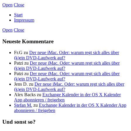
Open
Close
Start
Impressum
Open
Close
Neueste Kommentare
Fr.G
zu
Der neue iMac. Oder: warum regt sich alles über
(k)ein DVD-Laufwerk auf?
Patzi
zu
Der neue iMac. Oder: warum regt sich alles über
(k)ein DVD-Laufwerk auf?
Patzi
zu
Der neue iMac. Oder: warum regt sich alles über
(k)ein DVD-Laufwerk auf?
Jens D.
zu
Der neue iMac. Oder: warum regt sich alles über
(k)ein DVD-Laufwerk auf?
Alex Backs
zu
Exchange Kalender in der OS X Kalender
App abonnieren / freigeben
Stefan M.
zu
Exchange Kalender in der OS X Kalender App
abonnieren / freigeben
Und sonst so?