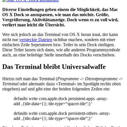
Diverse Einstellungen geben einem die Möglichkeit, das Mac
OS X Dock so anzupassen, wie man das möchte. Größe,
Vergrößerung, Aktivitätsanzeige. Doch wenn es zu voll wird,
verliert man leicht die Übersicht.
Wer sich jedoch an das Terminal von OS X heran traut, der kann
nicht nur
versteckte Dateien
sichtbar machen, sondern mit einer
einfachen Zeile Seperatoren bzw. Teiler in sein Dock einfügen.
Diese Teiler lassen sich dann, wie alle anderen Programmsymbole
auch, an eine beliebige Stelle innerhalb des Docks verschieben.
Das Terminal bleibt Universalwaffe
Hierzu ruft man das Terminal (
Programme
->
Dienstprogramme
->
Terminal
oder alternativ dazu »Terminal« im Spotlight rechts oben
eingeben) auf und gibt eine der beiden folgenden Zeilen ein:
defaults write com.apple.dock persistent-apps -array-
add ‚{tile-data={}; tile-type=“spacer-tile“;}‘
defaults write com.apple.dock persistent-others -array-
add ‚{tile-data={}; tile-type=“spacer-tile“;}‘