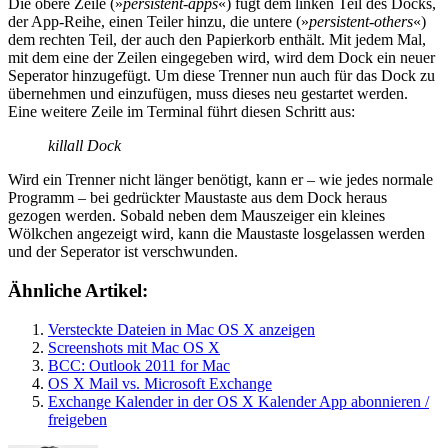
Die obere Zeile (»
persistent-apps
«) fügt dem linken Teil des Docks,
der App-Reihe, einen Teiler hinzu, die untere (»
persistent-others
«)
dem rechten Teil, der auch den Papierkorb enthält. Mit jedem Mal,
mit dem eine der Zeilen eingegeben wird, wird dem Dock ein neuer
Seperator hinzugefügt. Um diese Trenner nun auch für das Dock zu
übernehmen und einzufügen, muss dieses neu gestartet werden.
Eine weitere Zeile im Terminal führt diesen Schritt aus:
killall Dock
Wird ein Trenner nicht länger benötigt, kann er – wie jedes normale
Programm – bei gedrückter Maustaste aus dem Dock heraus
gezogen werden. Sobald neben dem Mauszeiger ein kleines
Wölkchen angezeigt wird, kann die Maustaste losgelassen werden
und der Seperator ist verschwunden.
Ähnliche Artikel:
Versteckte Dateien in Mac OS X anzeigen
Screenshots mit Mac OS X
BCC: Outlook 2011 for Mac
OS X Mail vs. Microsoft Exchange
Exchange Kalender in der OS X Kalender App abonnieren /
freigeben