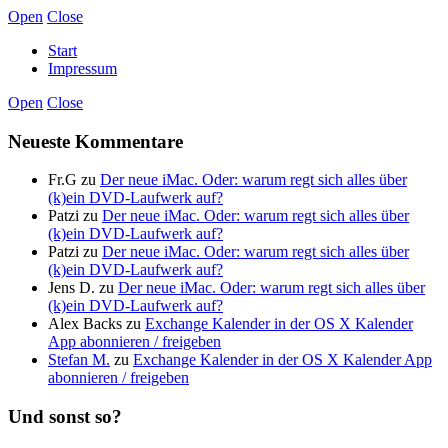
Open
Close
Start
Impressum
Open
Close
Neueste Kommentare
Fr.G
zu
Der neue iMac. Oder: warum regt sich alles über
(k)ein DVD-Laufwerk auf?
Patzi
zu
Der neue iMac. Oder: warum regt sich alles über
(k)ein DVD-Laufwerk auf?
Patzi
zu
Der neue iMac. Oder: warum regt sich alles über
(k)ein DVD-Laufwerk auf?
Jens D.
zu
Der neue iMac. Oder: warum regt sich alles über
(k)ein DVD-Laufwerk auf?
Alex Backs
zu
Exchange Kalender in der OS X Kalender
App abonnieren / freigeben
Stefan M.
zu
Exchange Kalender in der OS X Kalender App
abonnieren / freigeben
Und sonst so?