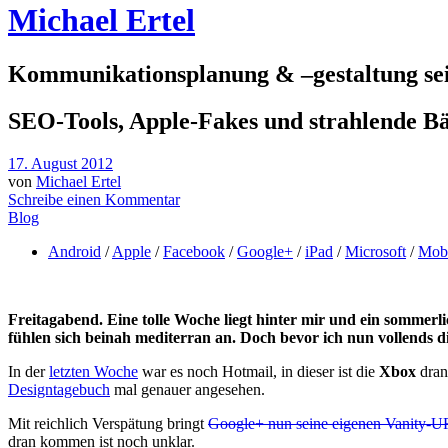
Michael Ertel
Kommunikationsplanung & –gestaltung sei
SEO-Tools, Apple-Fakes und strahlende 
17. August 2012
von
Michael Ertel
Schreibe einen Kommentar
Blog
Android
/
Apple
/
Facebook
/
Google+
/
iPad
/
Microsoft
/
Mobi
Freitagabend. Eine tolle Woche liegt hinter mir und ein sommer
fühlen sich beinah mediterran an. Doch bevor ich nun vollends 
In der
letzten Woche
war es noch Hotmail, in dieser ist die
Xbox
dran
Designtagebuch
mal genauer angesehen.
Mit reichlich Verspätung bringt
Google+ nun seine eigenen Vanity-
dran kommen ist noch unklar.