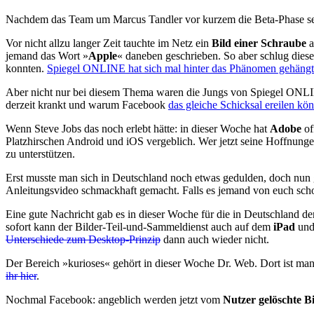
Nachdem das Team um Marcus Tandler vor kurzem die Beta-Phase s
Vor nicht allzu langer Zeit tauchte im Netz ein
Bild einer Schraube
a
jemand das Wort »
Apple
« daneben geschrieben. So aber schlug diese
konnten.
Spiegel ONLINE hat sich mal hinter das Phänomen gehängt
Aber nicht nur bei diesem Thema waren die Jungs von Spiegel ONLIN
derzeit krankt und warum Facebook
das gleiche Schicksal ereilen kö
Wenn Steve Jobs das noch erlebt hätte: in dieser Woche hat
Adobe
of
Platzhirschen Android und iOS vergeblich. Wer jetzt seine Hoffnunge
zu unterstützen.
Erst musste man sich in Deutschland noch etwas gedulden, doch nun 
Anleitungsvideo schmackhaft gemacht. Falls es jemand von euch schon
Eine gute Nachricht gab es in dieser Woche für die in Deutschland de
sofort kann der Bilder-Teil-und-Sammeldienst auch auf dem
iPad
und
Unterschiede zum Desktop-Prinzip
dann auch wieder nicht.
Der Bereich »kurioses« gehört in dieser Woche Dr. Web. Dort ist ma
ihr hier
.
Nochmal Facebook: angeblich werden jetzt vom
Nutzer gelöschte B