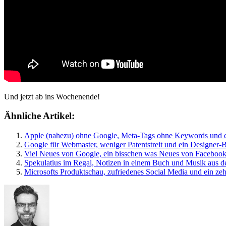
Und jetzt ab ins Wochenende!
Ähnliche Artikel:
Apple (nahezu) ohne Google, Meta-Tags ohne Keywords und 
Google für Webmaster, weniger Patentstreit und ein Designer-B
Viel Neues von Google, ein bisschen was Neues von Facebook 
Spekulatius im Regal, Notizen in einem Buch und Musik aus de
Microsofts Produktschau, zufriedenes Social Media und ein zeh