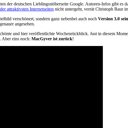
eiten der deutschen Lieblingsstöberseite Google. Autoren-Infos gibt es
er attraktivsten Internetseiten
nicht untergeht, verrät Christoph Baur
itelbild verschönert, sondern ganz nebenbei auch noch
Version 3.0 se
 genauer angesehen.
eschönte und hier veröffentlichte Wochenrückblick. Just in diesem Mom
t. Aber eins noch:
MacGyver ist zurück
!