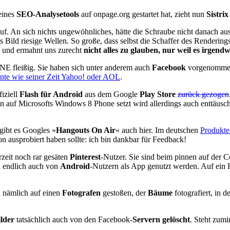
eines
SEO-Analysetools
auf onpage.org gestartet hat, zieht nun
Sistrix
uf. An sich nichts ungewöhnliches, hätte die Schraube nicht danach ausg
s Bild riesige Wellen. So große, dass selbst die Schaffer des Rendering
und ermahnt uns zurecht
nicht alles zu glauben, nur weil es irgendw
E fleißig. Sie haben sich unter anderem auch
Facebook
vorgenommen
nnte wie seiner Zeit Yahoo! oder AOL
.
fiziell
Flash für Android
aus dem Google
Play Store
zurück gezogen
n auf Microsofts Windows 8 Phone setzt wird allerdings auch enttäusc
gibt es Googles »
Hangouts On Air
« auch hier. Im deutschen
Produkte
 ausprobiert haben sollte: ich bin dankbar für Feedback!
rzeit noch rar gesäten
Pinterest
-Nutzer. Sie sind beim pinnen auf der
 endlich auch von
Android
-Nutzern als App genutzt werden. Auf ein 
n nämlich auf einen
Fotografen
gestoßen, der
Bäume
fotografiert, in
ilder
tatsächlich auch von den Facebook-
Servern gelöscht
. Steht zumi