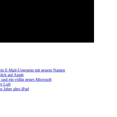
ein E-Mail-Urgestein mit neuem Namen
lick auf Apple
und ein völlig neues Microsoft
r Luft
n Jahre altes iPad