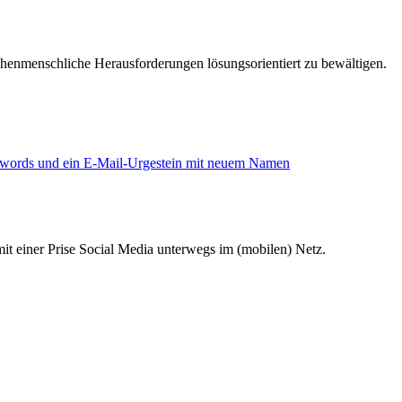
chenmenschliche Herausforderungen lösungsorientiert zu bewältigen.
words und ein E-Mail-Urgestein mit neuem Namen
it einer Prise Social Media unterwegs im (mobilen) Netz.