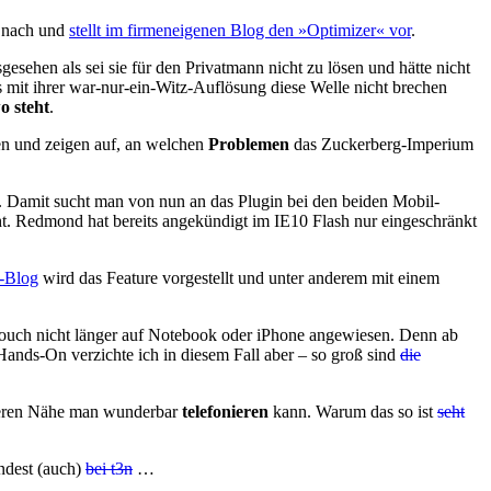
nach und
stellt im firmeneigenen Blog den »Optimizer« vor
.
esehen als sei sie für den Privatmann nicht zu lösen und hätte nicht
s mit ihrer war-nur-ein-Witz-Auflösung diese Welle nicht brechen
o steht
.
 und zeigen auf, an welchen
Problemen
das Zuckerberg-Imperium
. Damit sucht man von nun an das Plugin bei den beiden Mobil-
ht. Redmond hat bereits angekündigt im IE10 Flash nur eingeschränkt
-Blog
wird das Feature vorgestellt und unter anderem mit einem
 Couch nicht länger auf Notebook oder iPhone angewiesen. Denn ab
Hands-On verzichte ich in diesem Fall aber – so groß sind
die
 deren Nähe man wunderbar
telefonieren
kann. Warum das so ist
seht
ndest (auch)
bei t3n
…