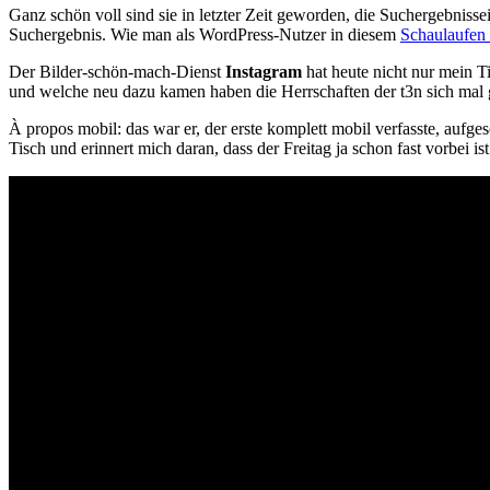
Ganz schön voll sind sie in letzter Zeit geworden, die Suchergebniss
Suchergebnis. Wie man als WordPress-Nutzer in diesem
Schaulaufen d
Der Bilder-schön-mach-Dienst
Instagram
hat heute nicht nur mein T
und welche neu dazu kamen haben die Herrschaften der t3n sich mal
À propos mobil: das war er, der erste komplett mobil verfasste, aufg
Tisch und erinnert mich daran, dass der Freitag ja schon fast vorbei is