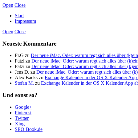
Open
Close
Start
Impressum
Open
Close
Neueste Kommentare
Fr.G
zu
Der neue iMac. Oder: warum regt sich alles über (k)
Patzi
zu
Der neue iMac. Oder: warum regt sich alles über (k)
Patzi
zu
Der neue iMac. Oder: warum regt sich alles über (k)
Jens D.
zu
Der neue iMac. Oder: warum regt sich alles über 
Alex Backs
zu
Exchange Kalender in der OS X Kalender App a
Stefan M.
zu
Exchange Kalender in der OS X Kalender App abo
Und sonst so?
Google+
Pinterest
Twitter
Xing
SEO-Book.de