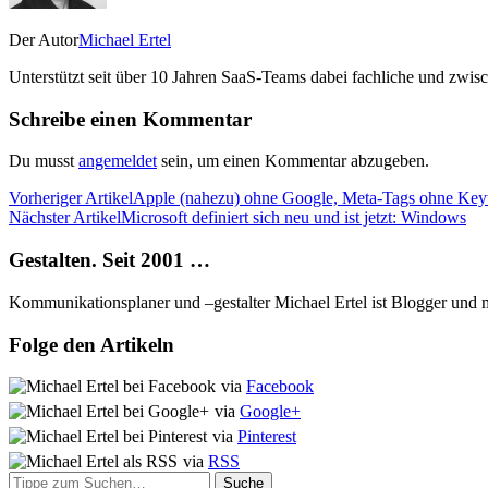
Der Autor
Michael Ertel
Unterstützt seit über 10 Jahren SaaS-Teams dabei fachliche und zwis
Schreibe einen Kommentar
Du musst
angemeldet
sein, um einen Kommentar abzugeben.
Vorheriger Artikel
Apple (nahezu) ohne Google, Meta-Tags ohne Key
Nächster Artikel
Microsoft definiert sich neu und ist jetzt: Windows
Gestalten. Seit 2001 …
Kommunikationsplaner und –gestalter Michael Ertel ist Blogger und m
Folge den Artikeln
via
Facebook
via
Google+
via
Pinterest
via
RSS
Suche