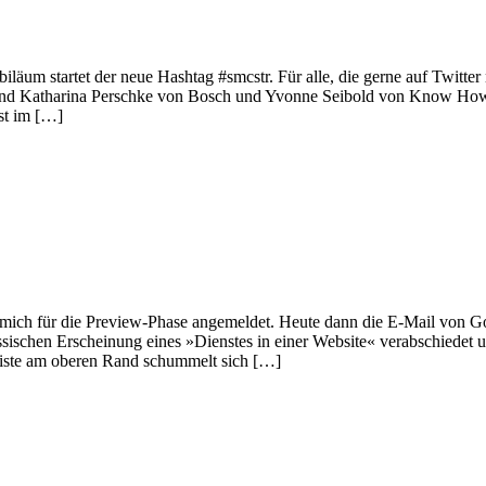
läum startet der neue Hashtag #smcstr. Für alle, die gerne auf Twitter
e und Katharina Perschke von Bosch und Yvonne Seibold von Know Ho
st im […]
mich für die Preview-Phase angemeldet. Heute dann die E-Mail von G
klassischen Erscheinung eines »Dienstes in einer Website« verabschiede
Leiste am oberen Rand schummelt sich […]