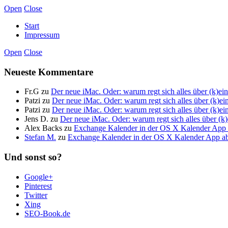
Open
Close
Start
Impressum
Open
Close
Neueste Kommentare
Fr.G
zu
Der neue iMac. Oder: warum regt sich alles über (k)
Patzi
zu
Der neue iMac. Oder: warum regt sich alles über (k)
Patzi
zu
Der neue iMac. Oder: warum regt sich alles über (k)
Jens D.
zu
Der neue iMac. Oder: warum regt sich alles über 
Alex Backs
zu
Exchange Kalender in der OS X Kalender App a
Stefan M.
zu
Exchange Kalender in der OS X Kalender App abo
Und sonst so?
Google+
Pinterest
Twitter
Xing
SEO-Book.de