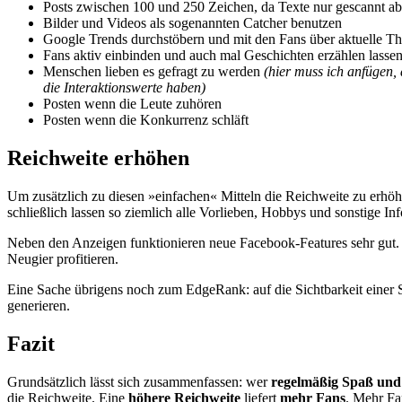
Posts zwischen 100 und 250 Zeichen, da Texte nur gescannt ab
Bilder und Videos als sogenannten Catcher benutzen
Google Trends durchstöbern und mit den Fans über aktuelle T
Fans aktiv einbinden und auch mal Geschichten erzählen lasse
Menschen lieben es gefragt zu werden
(hier muss ich anfügen,
die Interaktionswerte haben)
Posten wenn die Leute zuhören
Posten wenn die Konkurrenz schläft
Reichweite erhöhen
Um zusätzlich zu diesen »einfachen« Mitteln die Reichweite zu erhöh
schließlich lassen so ziemlich alle Vorlieben, Hobbys und sonstige Inf
Neben den Anzeigen funktionieren neue Facebook-Features sehr gut. D
Neugier profitieren.
Eine Sache übrigens noch zum EdgeRank: auf die Sichtbarkeit einer Sei
generieren.
Fazit
Grundsätzlich lässt sich zusammenfassen: wer
regelmäßig Spaß un
die Reichweite. Eine
höhere Reichweite
liefert
mehr Fans
. Mehr Fa