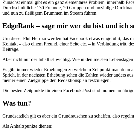
Zunächst einmal gibt es ein ganz elementares Problem: innerhalb Face
Durchschnittliche 130 Freunde, 20 Gruppen und unzählige Direktnachr
und nun zu fleißigem Brummen im Stream führen.
EdgeRank – sage mir wer du bist und ich sa
Um dieser Flut Herr zu werden hat Facebook etwas eingeführt, das d
Kontakt – also einem Freund, einer Seite etc. – in Verbindung tritt, d
Beiträge.
Aber nicht nur der Inhalt ist wichtig. Wie in den meisten Lebenslage
Es gibt immer wieder Erhebungen zu welchem Zeitpunkt man denn am be
Sprich, in der nächsten Erhebung sehen die Zahlen wieder anders au
meiner einen Zielgruppe den Redaktionsplan festzulegen.
Die besten Zeitpunkte für einen Facebook-Post sind momentan übrig
Was tun?
Grundsätzlich gilt es aber ein Grundrauschen zu schaffen, also regel
Als Anhaltspunkte dienen: