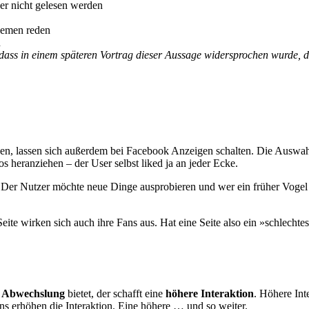
er nicht gelesen werden
hemen reden
n
 dass in einem späteren Vortrag dieser Aussage widersprochen wurde,
en, lassen sich außerdem bei Facebook Anzeigen schalten. Die Auswahl 
os heranziehen – der User selbst liked ja an jeder Ecke.
er Nutzer möchte neue Dinge ausprobieren und wer ein früher Vogel is
te wirken sich auch ihre Fans aus. Hat eine Seite also ein »schlechtes
d Abwechslung
bietet, der schafft eine
höhere Interaktion
. Höhere Int
ns erhöhen die Interaktion. Eine höhere … und so weiter.