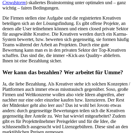
Crowdstorm
) skaliertes Brainstorming unter optimalen und – ganz
wichtig – fairen Bedingungen.
Die Firmen stellen eine Aufgabe und die registrierten Kreativen
beteiligen sich an der Lösungsfindung. Es gibt offene Projekte, an
denen alle User teilnehmen können und einen closed private Sektor
für ausgewählte Kreative. Die Kreativen werden durch ein Karma-
System bewertet, bzw. bewerten sich gegenseitig, sie formen häufig
Teams während der Arbeit an Projekten. Durch eine gute
Bewertung kann man es in den privaten Sektor der Top-Kreativen
schaffen. Das sind die, die immer »Kick-ass Quality« abliefern.
Ihnen ist eine Bezahlung sicher.
Wer kann das bezahlen? Wer arbeitet für Umme?
Ja, die liebe Bezahlung. Als Kreativer stehe ich solchen Konzepten /
Plattformen auch immer etwas misstrauisch gegenüber. Soso, große
Firmen und Weltkonzerne wollen also viele Ideen abgreifen, aber
nachher nur eine oder einzelne kaufen bzw. lizenzieren. Der Rest
der Mitdenker geht also leer aus? Das ist wohl bei Jovoto etwas
anders: durch gegenseitige Bewertungen teilen sich die Kreativen
gegenseitig ihre Anteile zu. Wer hat wieviel mitgearbeitet? Zudem
gibt es für Projektteilnehmer Preisgelder und für die Idee, die
schlussendlich ausgesucht wird Lizenzgebühren. Diese sind an den
marktüblichen Preisen gemessen.