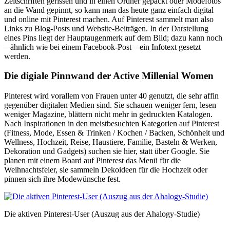
Zeitschriften gerissen und in einen Ordner gepackt oder Modefotos
an die Wand gepinnt, so kann man das heute ganz einfach digital
und online mit Pinterest machen. Auf Pinterest sammelt man also
Links zu Blog-Posts und Website-Beiträgen. In der Darstellung
eines Pins liegt der Hauptaugenmerk auf dem Bild; dazu kann noch
– ähnlich wie bei einem Facebook-Post – ein Infotext gesetzt
werden.
Die digiale Pinnwand der Active Millenial Women
Pinterest wird vorallem von Frauen unter 40 genutzt, die sehr affin
gegenüber digitalen Medien sind. Sie schauen weniger fern, lesen
weniger Magazine, blättern nicht mehr in gedruckten Katalogen.
Nach Inspirationen in den meistbesuchten Kategorien auf Pinterest
(Fitness, Mode, Essen & Trinken / Kochen / Backen, Schönheit und
Wellness, Hochzeit, Reise, Haustiere, Familie, Basteln & Werken,
Dekoration und Gadgets) suchen sie hier, statt über Google. Sie
planen mit einem Board auf Pinterest das Menü für die
Weihnachtsfeier, sie sammeln Dekoideen für die Hochzeit oder
pinnen sich ihre Modewünsche fest.
Die aktiven Pinterest-User (Auszug aus der Ahalogy-Studie)