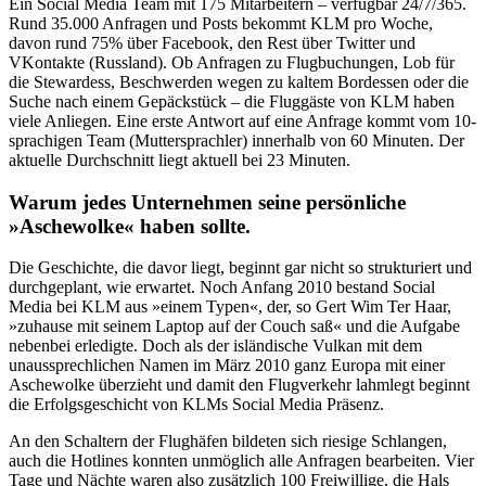
Ein Social Media Team mit 175 Mitarbeitern – verfügbar 24/7/365.
Rund 35.000 Anfragen und Posts bekommt KLM pro Woche,
davon rund 75% über Facebook, den Rest über Twitter und
VKontakte (Russland). Ob Anfragen zu Flugbuchungen, Lob für
die Stewardess, Beschwerden wegen zu kaltem Bordessen oder die
Suche nach einem Gepäckstück – die Fluggäste von KLM haben
viele Anliegen. Eine erste Antwort auf eine Anfrage kommt vom 10-
sprachigen Team (Muttersprachler) innerhalb von 60 Minuten. Der
aktuelle Durchschnitt liegt aktuell bei 23 Minuten.
Warum jedes Unternehmen seine persönliche
»Aschewolke« haben sollte.
Die Geschichte, die davor liegt, beginnt gar nicht so strukturiert und
durchgeplant, wie erwartet. Noch Anfang 2010 bestand Social
Media bei KLM aus »einem Typen«, der, so Gert Wim Ter Haar,
»zuhause mit seinem Laptop auf der Couch saß« und die Aufgabe
nebenbei erledigte. Doch als der isländische Vulkan mit dem
unaussprechlichen Namen im März 2010 ganz Europa mit einer
Aschewolke überzieht und damit den Flugverkehr lahmlegt beginnt
die Erfolgsgeschicht von KLMs Social Media Präsenz.
An den Schaltern der Flughäfen bildeten sich riesige Schlangen,
auch die Hotlines konnten unmöglich alle Anfragen bearbeiten. Vier
Tage und Nächte waren also zusätzlich 100 Freiwillige, die Hals