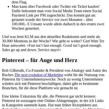
dem Flug.
Man kann über Facebook oder Twitter ein Ticket kaufen!
Dafür bekommt man vom Social Media Team einen Social
Payment Link per PM zugeschickt. Das kommt gut an:
gestartet wurde der Service vor zwei Monaten – über
100.000,- € Umsatz wurde allein dadurch in den ersten zwei
Wochen generiert.
Und was lernt KLM aus den aktuellen Reaktionen und mehr als
30.000 Mentions in der Woche? Wie geht es weiter? Gert Wim Ter
Haar antwortet: »Fast isn’t fast enough. Good isn’t good enough.
Sales go up and down. Service stays!«
Pinterest – für Auge und Herz
Bob Gilbreath, Co-Founder & President von Ahalogy und Autor des
Buches
The next evolution of Marketing
wirbt für die Nutzung von
Pinterest für Unternehmenszwecke. Noch zu wenig Unternehmen
würden sich mit Pinterest beschäftigen, dabei gibt es bestimmte
Branchen, für die diese Plattform wie gemacht ist.
Eine kleine Exkursion für alle, die Pinterest gar nicht kennen:
Pinterest ist sozusagen eine Online-Ablagemappe, in der ich Links
in Kategorien sammeln kann. Hat man früher Rezeptideen aus