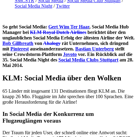
SMCSTR
/
Social Media
/
Social Media Club Stuttgart
/
Social Media Night
/
Twitter
So geht Social Media:
Gert Wim Ter Haar
, Social Media Hub
Manager bei
KLM Royal Dutch Airlines
berichtet über den
unglaublichen Social Media Erfolg der ältesten Airline der Welt.
Bob Gillbreath
von
Ahalogy
rät Unternehmen, sich dringend
mit
Pinterest
auseinanderzusetzen.
Bastian Unterberg
stellt
seine Crowdstorm-Plattform
Jovoto
vor. Ein Rückblick auf die
35. Social Media Night des
Social Media Clubs Stuttgart
am 28.
Mai 2014.
KLM: Social Media über den Wolken
65 Länder mit insgesamt 131 Destinationen fliegt KLM an. Die
knapp 26 Mio. Fluggäste im Jahr sprechen über 100 Sprachen. Eine
große Herausforderung für die Airline!
In Social Media der Konkurrenz um
Flugzeuglängen voraus
Der Traum für jeden User, der schnell online eine Antwort sucht: