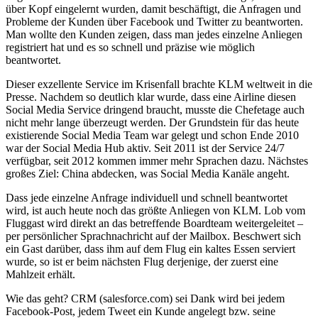
über Kopf eingelernt wurden, damit beschäftigt, die Anfragen und
Probleme der Kunden über Facebook und Twitter zu beantworten.
Man wollte den Kunden zeigen, dass man jedes einzelne Anliegen
registriert hat und es so schnell und präzise wie möglich
beantwortet.
Dieser exzellente Service im Krisenfall brachte KLM weltweit in die
Presse. Nachdem so deutlich klar wurde, dass eine Airline diesen
Social Media Service dringend braucht, musste die Chefetage auch
nicht mehr lange überzeugt werden. Der Grundstein für das heute
existierende Social Media Team war gelegt und schon Ende 2010
war der Social Media Hub aktiv. Seit 2011 ist der Service 24/7
verfügbar, seit 2012 kommen immer mehr Sprachen dazu. Nächstes
großes Ziel: China abdecken, was Social Media Kanäle angeht.
Dass jede einzelne Anfrage individuell und schnell beantwortet
wird, ist auch heute noch das größte Anliegen von KLM. Lob vom
Fluggast wird direkt an das betreffende Boardteam weitergeleitet –
per persönlicher Sprachnachricht auf der Mailbox. Beschwert sich
ein Gast darüber, dass ihm auf dem Flug ein kaltes Essen serviert
wurde, so ist er beim nächsten Flug derjenige, der zuerst eine
Mahlzeit erhält.
Wie das geht? CRM (salesforce.com) sei Dank wird bei jedem
Facebook-Post, jedem Tweet ein Kunde angelegt bzw. seine